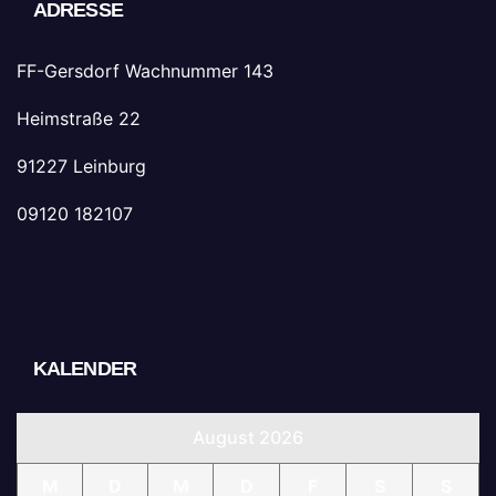
ADRESSE
FF-Gersdorf Wachnummer 143
Heimstraße 22
91227 Leinburg
09120 182107
KALENDER
August 2026
M
D
M
D
F
S
S