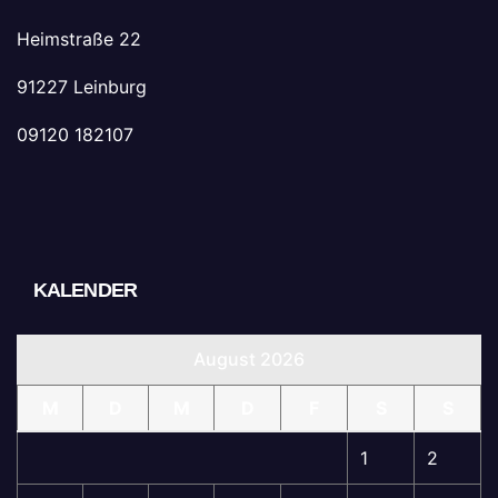
Heimstraße 22
91227 Leinburg
09120 182107
KALENDER
August 2026
M
D
M
D
F
S
S
1
2