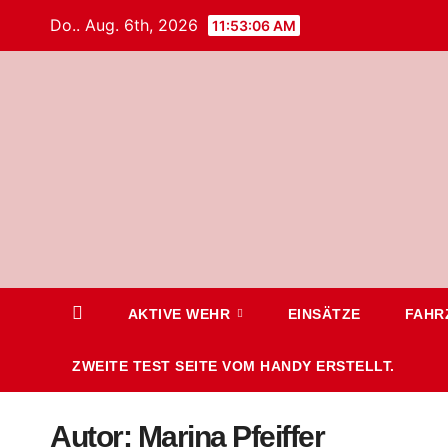
Do.. Aug. 6th, 2026
11:53:07 AM
AKTIVE WEHR
EINSÄTZE
FAHR
ZWEITE TEST SEITE VOM HANDY ERSTELLT.
Autor:
Marina Pfeiffer