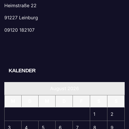
Heimstraße 22
91227 Leinburg
09120 182107
KALENDER
August 2026
M
D
M
D
F
S
S
1
2
3
4
5
6
7
8
9